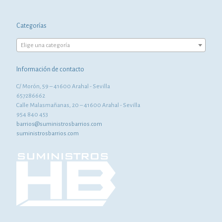
Categorías
Elige una categoría
Información de contacto
C/ Morón, 59 – 41600 Arahal - Sevilla
657286662
Calle Malasmañanas, 20 – 41600 Arahal - Sevilla
954 840 453
barrios@suministrosbarrios.com
suministrosbarrios.com