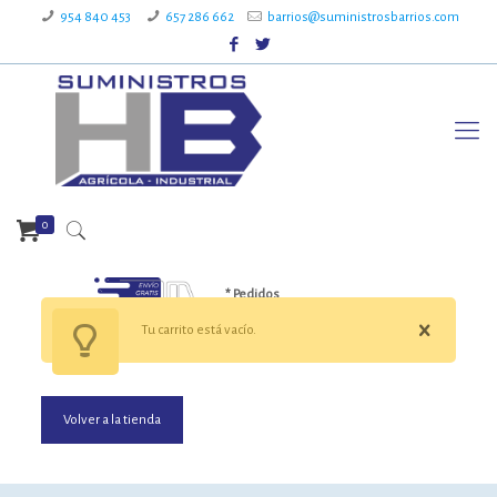
954 840 453
657 286 662
barrios@suministrosbarrios.com
0
* Pedidos
superiores a 199€
Tu carrito está vacío.
Volver a la tienda