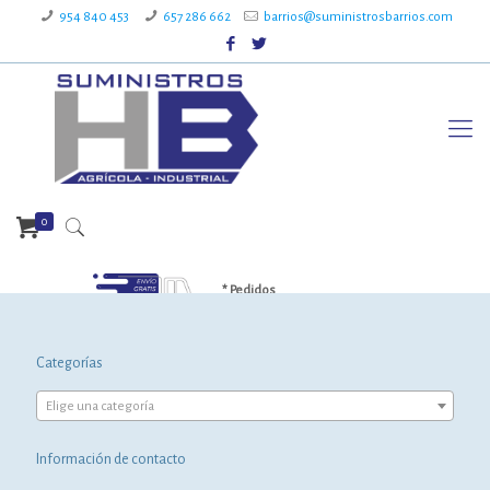
954 840 453
657 286 662
barrios@suministrosbarrios.com
0
* Pedidos
superiores a 199€
Categorías
Elige una categoría
Información de contacto