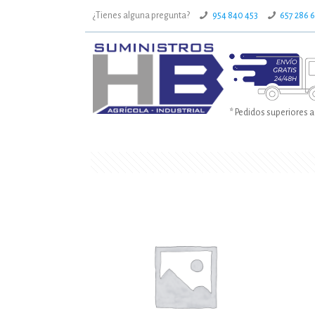
¿Tienes alguna pregunta?
954 840 453
657 286 
* Pedidos superiores a