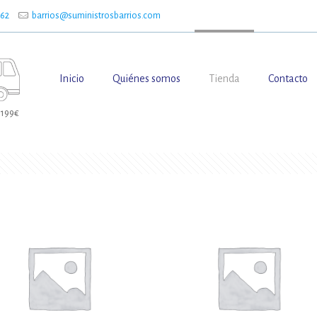
662
barrios@suministrosbarrios.com
Inicio
Quiénes somos
Tienda
Contacto
 199€