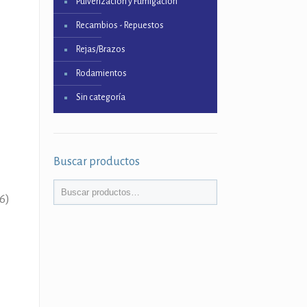
Pulverización y Fumigación
Recambios - Repuestos
Rejas/Brazos
Rodamientos
Sin categoría
Buscar productos
6)