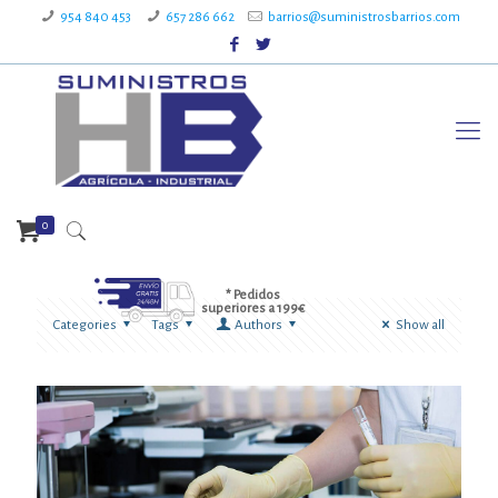
954 840 453
657 286 662
barrios@suministrosbarrios.com
0
* Pedidos
superiores a 199€
Categories
Tags
Authors
Show all