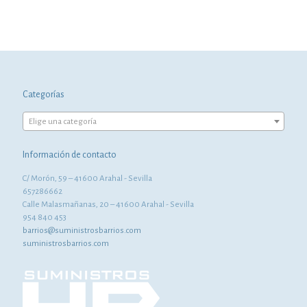
Categorías
Elige una categoría
Información de contacto
C/ Morón, 59 – 41600 Arahal - Sevilla
657286662
Calle Malasmañanas, 20 – 41600 Arahal - Sevilla
954 840 453
barrios@suministrosbarrios.com
suministrosbarrios.com