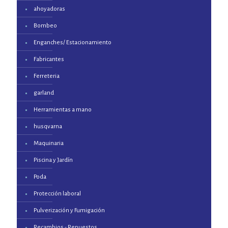
ahoyadoras
Bombeo
Enganches/ Estacionamiento
Fabricantes
Ferreteria
garland
Herramientas a mano
husqvarna
Maquinaria
Piscina y Jardín
Poda
Protección laboral
Pulverización y Fumigación
Recambios - Repuestos