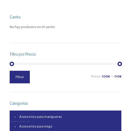
Carrito
No hay productos en el carrito.
Filtro por Precio
Precio
Precio
Precio:
100€
—
110€
Filtrar
mínimo
máximo
Categorías
Accesorios para mangueras
Accesorios para riego