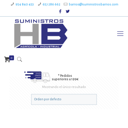
954 840 453
657 286 662
barrios@suministrosbarrios.com
0
* Pedidos
superiores a 199€
Mostrando el único resultado