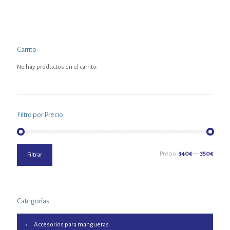
Carrito
No hay productos en el carrito.
Filtro por Precio
Precio
Precio
Precio:
340€
—
350€
Filtrar
mínimo
máximo
Categorías
Accesorios para mangueras