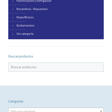
Pulverización y Fumigación
Recambios - Repuestos
Rejas/Brazos
Rodamientos
Sin categoría
Buscar productos
Categorías
Elige una categoría