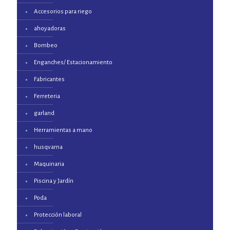
Accesorios para riego
ahoyadoras
Bombeo
Enganches/ Estacionamiento
Fabricantes
Ferreteria
garland
Herramientas a mano
husqvarna
Maquinaria
Piscina y Jardín
Poda
Protección laboral