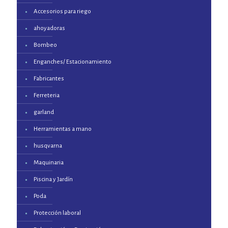
Accesorios para riego
ahoyadoras
Bombeo
Enganches/ Estacionamiento
Fabricantes
Ferreteria
garland
Herramientas a mano
husqvarna
Maquinaria
Piscina y Jardín
Poda
Protección laboral