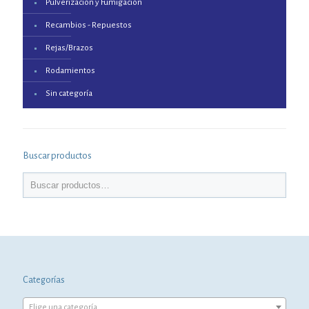
Pulverización y Fumigación
Recambios - Repuestos
Rejas/Brazos
Rodamientos
Sin categoría
Buscar productos
Categorías
Elige una categoría