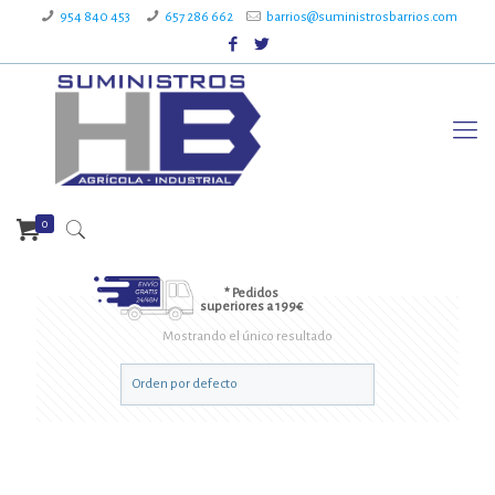
954 840 453
657 286 662
barrios@suministrosbarrios.com
0
* Pedidos
superiores a 199€
Mostrando el único resultado