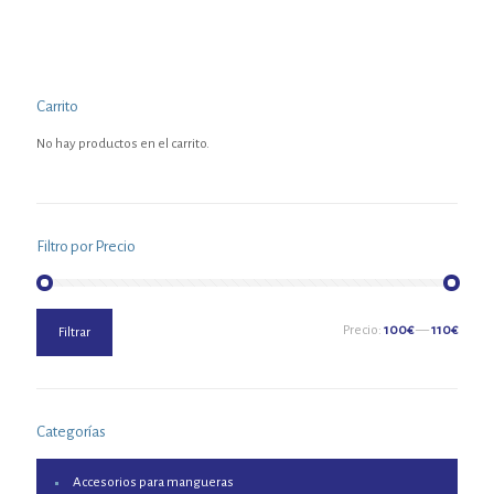
Carrito
No hay productos en el carrito.
Filtro por Precio
Precio
Precio
Precio:
100€
—
110€
Filtrar
mínimo
máximo
Categorías
Accesorios para mangueras