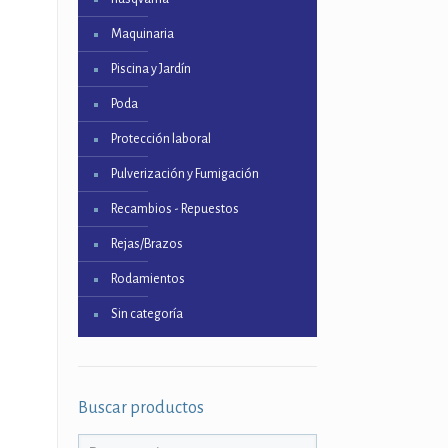
Maquinaria
Piscina y Jardín
Poda
Protección laboral
Pulverización y Fumigación
Recambios - Repuestos
Rejas/Brazos
Rodamientos
Sin categoría
Buscar productos