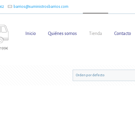
662
barrios@suministrosbarrios.com
Inicio
Quiénes somos
Tienda
Contacto
 199€