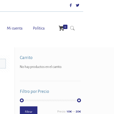
0
Mi cuenta
Política
Carrito
No hay productos en el carrito.
Filtro por Precio
Precio
Precio
Precio:
10€
—
20€
Filtrar