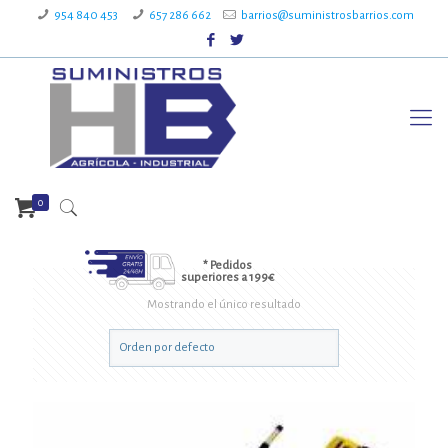
954 840 453
657 286 662
barrios@suministrosbarrios.com
0
* Pedidos
superiores a 199€
Mostrando el único resultado