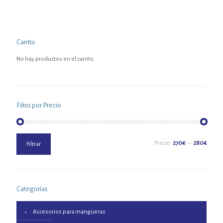
Carrito
No hay productos en el carrito.
Filtro por Precio
Precio
Precio
Precio:
270€
—
280€
Filtrar
mínimo
máximo
Categorías
Accesorios para mangueras