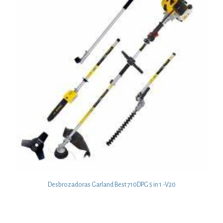
Desbrozadoras Garland Best 710DPG 5 in 1 -V20