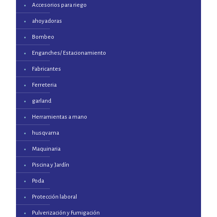
Accesorios para riego
ahoyadoras
Bombeo
Enganches/ Estacionamiento
Fabricantes
Ferreteria
garland
Herramientas a mano
husqvarna
Maquinaria
Piscina y Jardín
Poda
Protección laboral
Pulverización y Fumigación