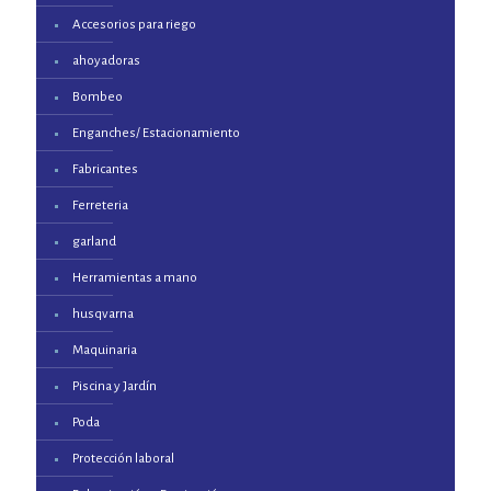
Accesorios para riego
ahoyadoras
Bombeo
Enganches/ Estacionamiento
Fabricantes
Ferreteria
garland
Herramientas a mano
husqvarna
Maquinaria
Piscina y Jardín
Poda
Protección laboral