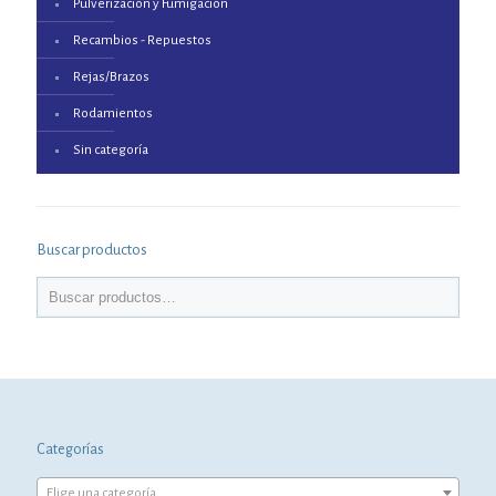
Pulverización y Fumigación
Recambios - Repuestos
Rejas/Brazos
Rodamientos
Sin categoría
Buscar productos
Categorías
Elige una categoría