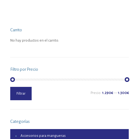
Carrito
No hay productos en el carrito.
Filtro por Precio
Precio
Precio
Precio:
1.290€
—
1.300€
Filtrar
mínimo
máximo
Categorías
Accesorios para mangueras