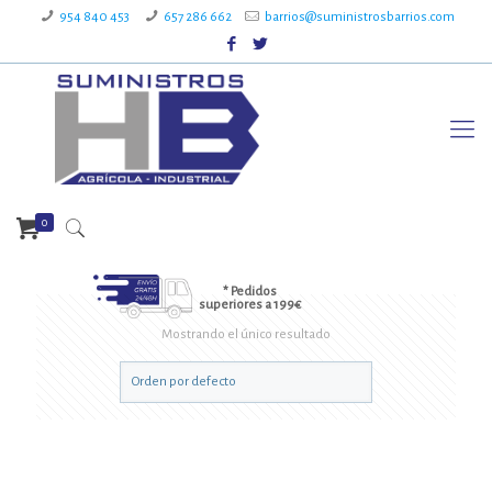
954 840 453
657 286 662
barrios@suministrosbarrios.com
0
* Pedidos
superiores a 199€
Mostrando el único resultado