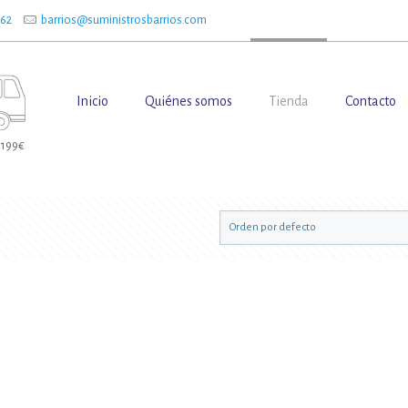
662
barrios@suministrosbarrios.com
Inicio
Quiénes somos
Tienda
Contacto
 199€