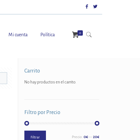
0
Mi cuenta
Política
Carrito
No hay productos en el carrito.
Filtro por Precio
Precio
Precio
Precio:
0€
—
20€
Filtrar