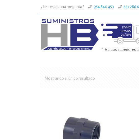
¿Tienes alguna pregunta?
954 840 453
657 286 
* Pedidos superiores a
Mostrando el único resultado