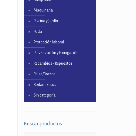
Maquinaria
Piscina y Jardín
Poda
Protección laboral
Pulverización y Fumigación
Recambios - Repuestos
Rejas/Brazos
Rodamientos
Sin categoría
Buscar productos