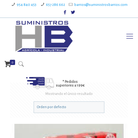
954 840 453
657 286 662
barrios@suministrosbarrios.com
0
* Pedidos
superiores a 199€
Mostrando el único resultado