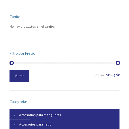
Carrito
No hay productos en el carrito.
Filtro por Precio
Precio
Precio
Precio:
0€
—
30€
Filtrar
mínimo
máximo
Categorías
Accesorios para mangueras
Accesorios para riego