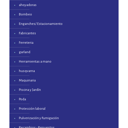
ahoyadoras
Bombeo
Enganches/ Estacionamiento
Fabricantes
Ferreteria
garland
Herramientas a mano
husqvarna
Maquinaria
Piscina y Jardín
Poda
Protección laboral
Pulverización y Fumigación
Recambios - Repuestos