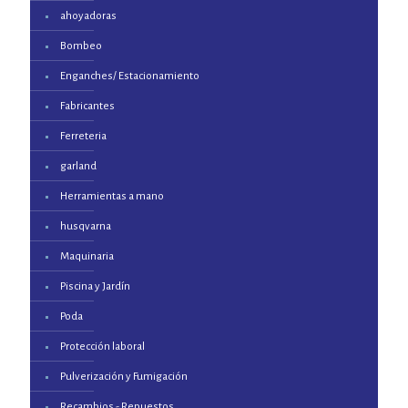
ahoyadoras
Bombeo
Enganches/ Estacionamiento
Fabricantes
Ferreteria
garland
Herramientas a mano
husqvarna
Maquinaria
Piscina y Jardín
Poda
Protección laboral
Pulverización y Fumigación
Recambios - Repuestos