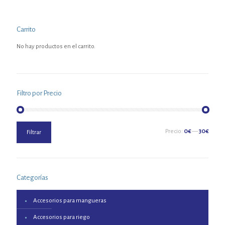
Carrito
No hay productos en el carrito.
Filtro por Precio
Precio
Precio
Precio:
0€
—
30€
Filtrar
mínimo
máximo
Categorías
Accesorios para mangueras
Accesorios para riego