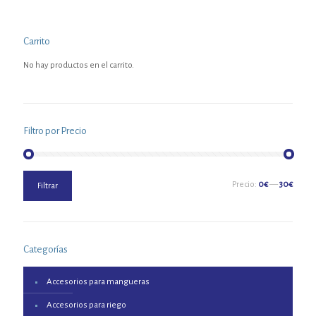
Carrito
No hay productos en el carrito.
Filtro por Precio
Precio
Precio
Precio:
0€
—
30€
Filtrar
mínimo
máximo
Categorías
Accesorios para mangueras
Accesorios para riego