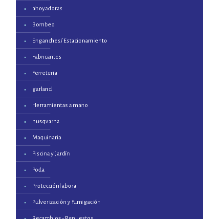
ahoyadoras
Bombeo
Enganches/ Estacionamiento
Fabricantes
Ferreteria
garland
Herramientas a mano
husqvarna
Maquinaria
Piscina y Jardín
Poda
Protección laboral
Pulverización y Fumigación
Recambios - Repuestos