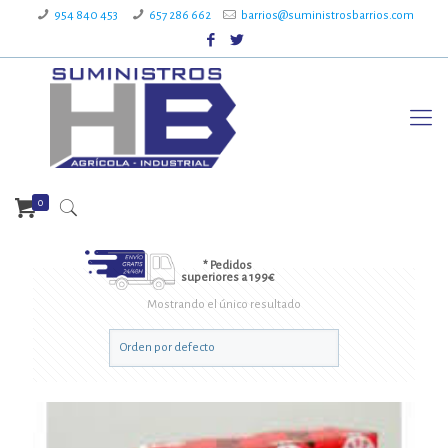
954 840 453
657 286 662
barrios@suministrosbarrios.com
0
* Pedidos
superiores a 199€
Mostrando el único resultado