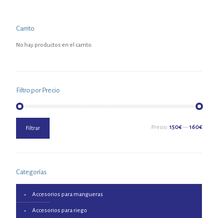
Carrito
No hay productos en el carrito.
Filtro por Precio
Precio
Precio
Precio:
150€
—
160€
Filtrar
mínimo
máximo
Categorías
Accesorios para mangueras
Accesorios para riego