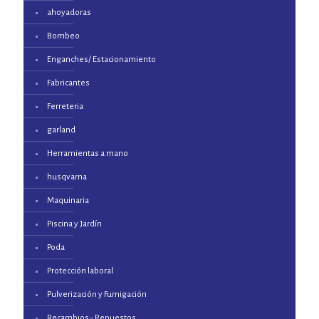
ahoyadoras
Bombeo
Enganches/ Estacionamiento
Fabricantes
Ferreteria
garland
Herramientas a mano
husqvarna
Maquinaria
Piscina y Jardín
Poda
Protección laboral
Pulverización y Fumigación
Recambios - Repuestos