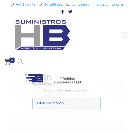
954 840 453
657 286 662
barrios@suministrosbarrios.com
0
* Pedidos
superiores a 199€
Mostrando el único resultado