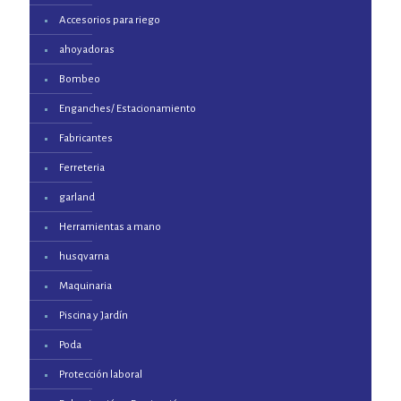
Accesorios para riego
ahoyadoras
Bombeo
Enganches/ Estacionamiento
Fabricantes
Ferreteria
garland
Herramientas a mano
husqvarna
Maquinaria
Piscina y Jardín
Poda
Protección laboral