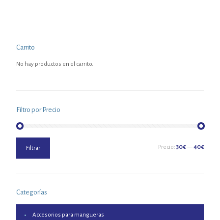
Carrito
No hay productos en el carrito.
Filtro por Precio
Precio
Precio
Precio:
30€
—
40€
Filtrar
mínimo
máximo
Categorías
Accesorios para mangueras