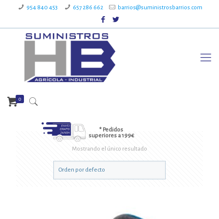
954 840 453
657 286 662
barrios@suministrosbarrios.com
0
* Pedidos
superiores a 199€
Mostrando el único resultado