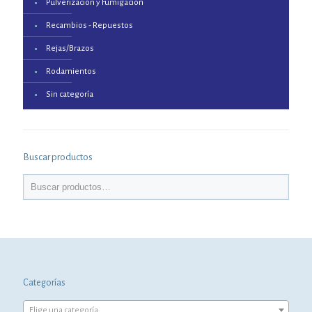
Pulverización y Fumigación
Recambios - Repuestos
Rejas/Brazos
Rodamientos
Sin categoría
Buscar productos
Categorías
Elige una categoría