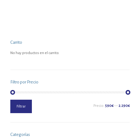
Carrito
No hay productos en el carrito.
Filtro por Precio
Precio
Precio
Precio:
590€
—
2.290€
Filtrar
mínimo
máximo
Categorías