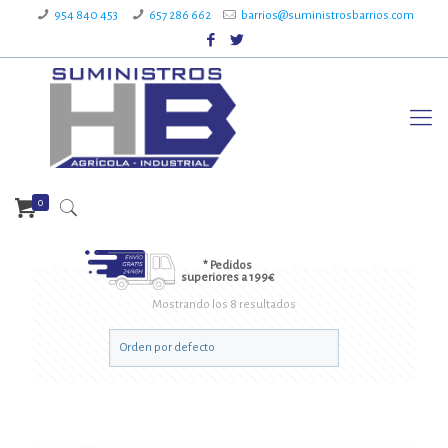
954 840 453
657 286 662
barrios@suministrosbarrios.com
0
* Pedidos
superiores a 199€
Mostrando los 8 resultados