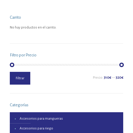
Carrito
No hay productos en el carrito.
Filtro por Precio
Precio
Precio
Precio:
310€
—
320€
Filtrar
mínimo
máximo
Categorías
Accesorios para mangueras
Accesorios para riego