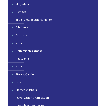
ahoyadoras
Bombeo
Enganches/ Estacionamiento
Fabricantes
Ferreteria
garland
Herramientas a mano
husqvarna
Maquinaria
Piscina y Jardín
Poda
Protección laboral
Pulverización y Fumigación
Recambios - Repuestos