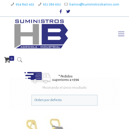
954 840 453
657 286 662
barrios@suministrosbarrios.com
0
* Pedidos
superiores a 199€
Mostrando el único resultado