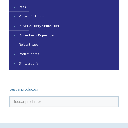
Poda
Protección laboral
Pulverización y Fumigación
Recambios - Repuestos
Rejas/Brazos
Rodamientos
Sin categoría
Buscar productos