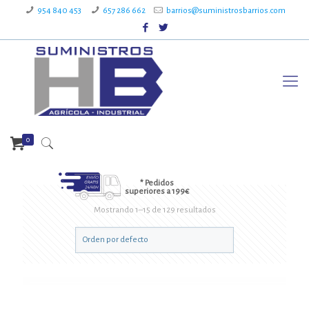
954 840 453
657 286 662
barrios@suministrosbarrios.com
0
* Pedidos
superiores a 199€
Mostrando 1–15 de 129 resultados