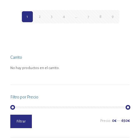
1
2
3
4
…
7
8
9
Carrito
No hay productos en el carrito.
Filtro por Precio
Precio
Precio
Precio:
0€
—
650€
Filtrar
mínimo
máximo