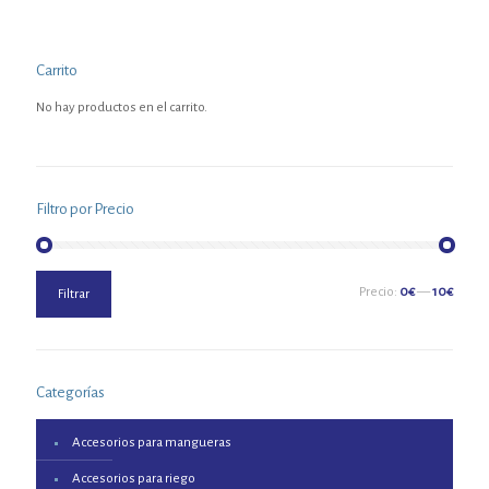
Carrito
No hay productos en el carrito.
Filtro por Precio
Precio
Precio
Precio:
0€
—
10€
Filtrar
mínimo
máximo
Categorías
Accesorios para mangueras
Accesorios para riego