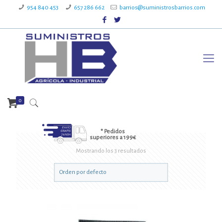
954 840 453
657 286 662
barrios@suministrosbarrios.com
0
* Pedidos
superiores a 199€
Mostrando los 3 resultados