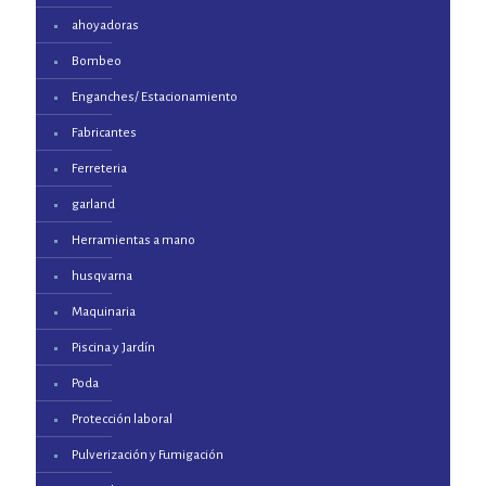
ahoyadoras
Bombeo
Enganches/ Estacionamiento
Fabricantes
Ferreteria
garland
Herramientas a mano
husqvarna
Maquinaria
Piscina y Jardín
Poda
Protección laboral
Pulverización y Fumigación