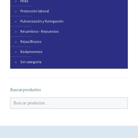
Poda
Protección laboral
Pulverización y Fumigación
Recambios - Repuestos
Rejas/Brazos
Rodamientos
Sin categoría
Buscar productos