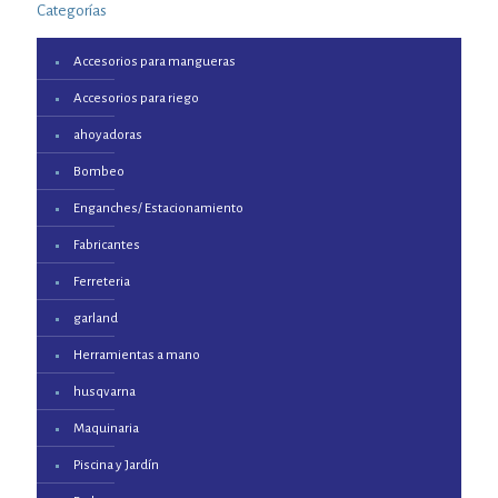
Categorías
Accesorios para mangueras
Accesorios para riego
ahoyadoras
Bombeo
Enganches/ Estacionamiento
Fabricantes
Ferreteria
garland
Herramientas a mano
husqvarna
Maquinaria
Piscina y Jardín