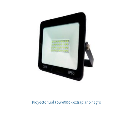
Proyector Led 30w 6500k extraplano negro