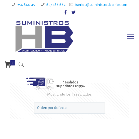
954 840 453
657 286 662
barrios@suministrosbarrios.com
0
* Pedidos
superiores a 199€
Mostrando los 4 resultados