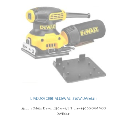
LIJADORA ORBITAL DEWALT 230W DWE6411
Lijadora Orbital Dewalt 230w – 1/4″ Hoja – 14000 OPM MOD.
DWE6411