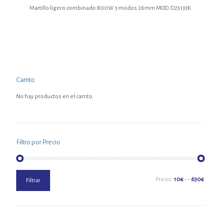
Martillo ligero combinado 800W 3 modos 26mm MOD. D25133K
Carrito
No hay productos en el carrito.
Filtro por Precio
Precio
Precio
Precio:
10€
—
630€
Filtrar
mínimo
máximo