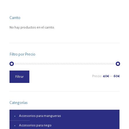
Carrito
No hay productos en el carrito.
Filtro por Precio
Precio
Precio
Precio:
40€
—
60€
Filtrar
mínimo
máximo
Categorías
Accesorios para mangueras
Accesorios para riego