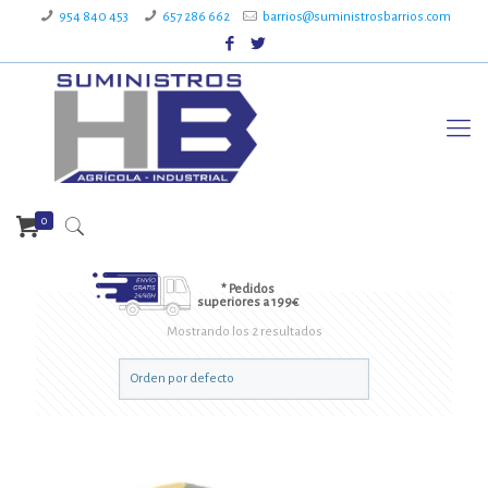
954 840 453
657 286 662
barrios@suministrosbarrios.com
0
* Pedidos
superiores a 199€
Mostrando los 2 resultados