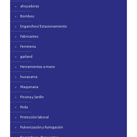
ahoyadoras
Bombeo
Enganches/ Estacionamiento
Fabricantes
Ferreteria
garland
Herramientas a mano
husqvarna
Maquinaria
Piscina y Jardín
Poda
Protección laboral
Pulverización y Fumigación