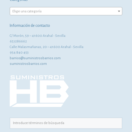
Elige una categoría
Información de contacto
C/ Morón, 59 – 41600 Arahal - Sevilla
657286662
Calle Malasmañanas, 20 – 41600 Arahal - Sevilla
954 840 453
barrios@suministrosbarrios.com
suministrosbarrios.com