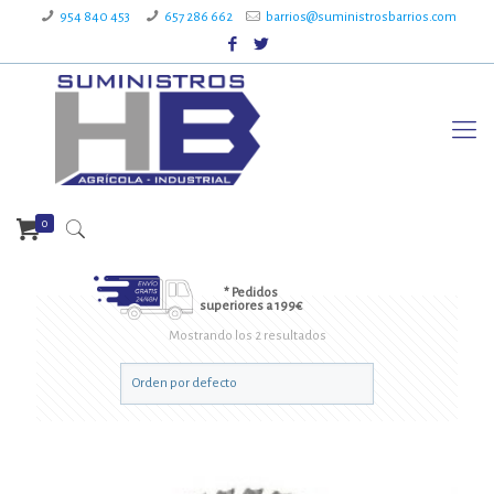
954 840 453
657 286 662
barrios@suministrosbarrios.com
0
* Pedidos
superiores a 199€
Mostrando los 2 resultados