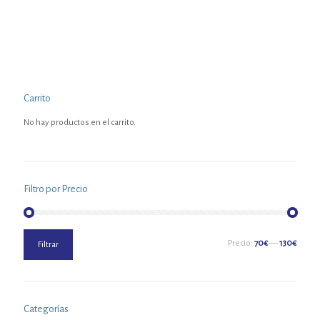
Carrito
No hay productos en el carrito.
Filtro por Precio
Precio
Precio
Precio:
70€
—
130€
Filtrar
mínimo
máximo
Categorías