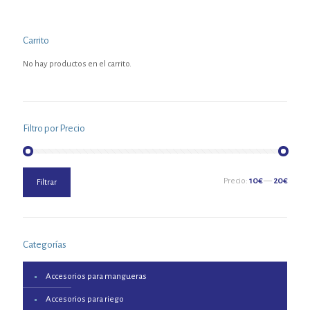
Carrito
No hay productos en el carrito.
Filtro por Precio
Precio
Precio
Precio:
10€
—
20€
Filtrar
mínimo
máximo
Categorías
Accesorios para mangueras
Accesorios para riego