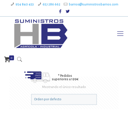
954 840 453
657 286 662
barrios@suministrosbarrios.com
0
* Pedidos
superiores a 199€
Mostrando el único resultado