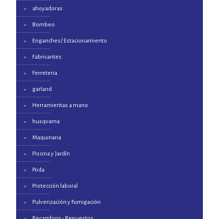
ahoyadoras
Bombeo
Enganches/ Estacionamiento
Fabricantes
Ferreteria
garland
Herramientas a mano
husqvarna
Maquinaria
Piscina y Jardín
Poda
Protección laboral
Pulverización y Fumigación
Recambios - Repuestos