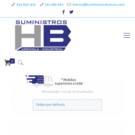
954 840 453
657 286 662
barrios@suministrosbarrios.com
0
* Pedidos
superiores a 199€
Mostrando 1–15 de 16 resultados