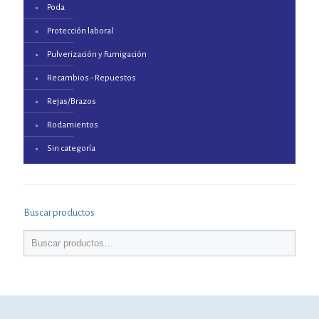
Poda
Protección laboral
Pulverización y Fumigación
Recambios - Repuestos
Rejas/Brazos
Rodamientos
Sin categoría
Buscar productos