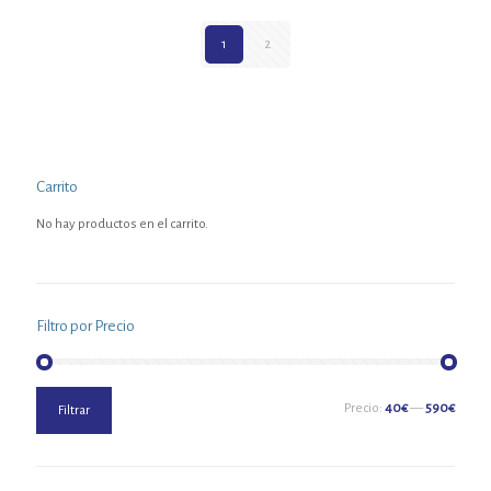
1
2
Carrito
No hay productos en el carrito.
Filtro por Precio
Precio
Precio
Precio:
40€
—
590€
Filtrar
mínimo
máximo