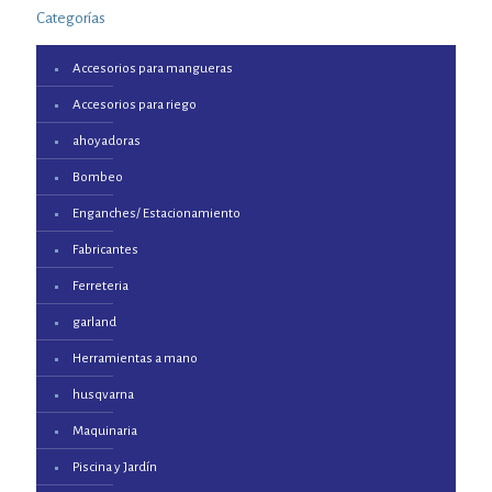
Categorías
Accesorios para mangueras
Accesorios para riego
ahoyadoras
Bombeo
Enganches/ Estacionamiento
Fabricantes
Ferreteria
garland
Herramientas a mano
husqvarna
Maquinaria
Piscina y Jardín