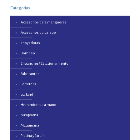
Categorías
Accesorios para mangueras
Accesorios para riego
ahoyadoras
Bombeo
Enganches/ Estacionamiento
Fabricantes
Ferreteria
garland
Herramientas a mano
husqvarna
Maquinaria
Piscina y Jardín