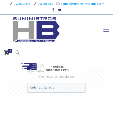
954 840 453
657 286 662
barrios@suministrosbarrios.com
0
* Pedidos
superiores a 199€
Mostrando los 3 resultados