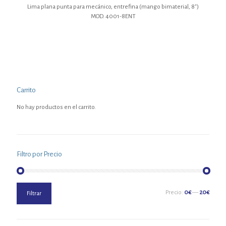
Lima plana punta para mecánico, entrefina (mango bimaterial, 8″)
MOD. 4001-8ENT
Carrito
No hay productos en el carrito.
Filtro por Precio
Precio
Precio
Precio:
0€
—
20€
Filtrar
mínimo
máximo