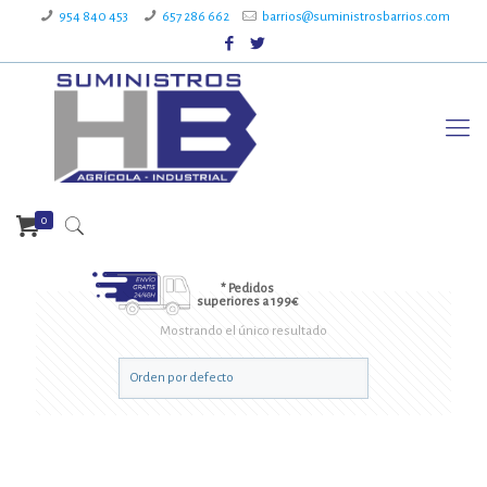
954 840 453
657 286 662
barrios@suministrosbarrios.com
0
* Pedidos
superiores a 199€
Mostrando el único resultado