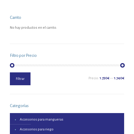
Carrito
No hay productos en el carrito.
Filtro por Precio
Precio
Precio
Precio:
1.730€
—
1.740€
Filtrar
mínimo
máximo
Categorías
Accesorios para mangueras
Accesorios para riego