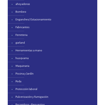
ahoyadoras
Bombeo
Enganches/ Estacionamiento
Fabricantes
Ferreteria
garland
Herramientas a mano
husqvarna
Maquinaria
Piscina y Jardín
Poda
Protección laboral
Pulverización y Fumigación
Recambios - Repuestos