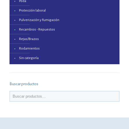
Poda
Protección laboral
Pulverización y Fumigación
Recambios - Repuestos
Rejas/Brazos
Rodamientos
Sin categoría
Buscar productos