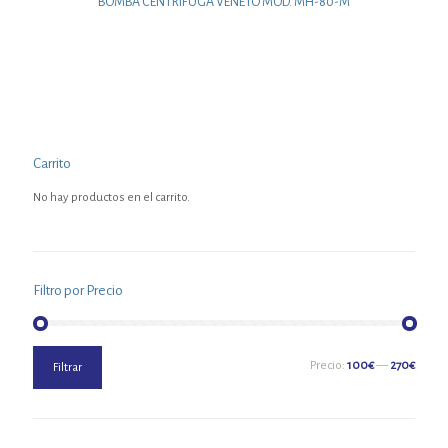
BOMBA CENTRIFUGA VENETO MOD. MH-80-M
Carrito
No hay productos en el carrito.
Filtro por Precio
Precio
Precio
Precio:
100€
—
270€
Filtrar
mínimo
máximo