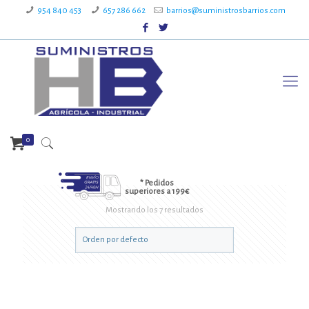
954 840 453
657 286 662
barrios@suministrosbarrios.com
0
* Pedidos
superiores a 199€
Mostrando los 7 resultados