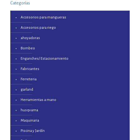
Categorías
Accesorios para mangueras
Accesorios para riego
ahoyadoras
Bombeo
Enganches/ Estacionamiento
Fabricantes
Ferreteria
garland
Herramientas a mano
husqvarna
Maquinaria
Piscina y Jardín