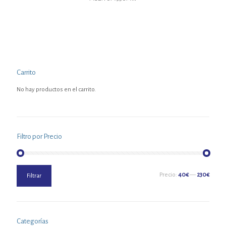
Carrito
No hay productos en el carrito.
Filtro por Precio
Precio
Precio
Precio:
40€
—
230€
Filtrar
mínimo
máximo
Categorías