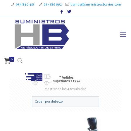
954 840 453
657 286 662
barrios@suministrosbarrios.com
0
* Pedidos
superiores a 199€
Mostrando los 4 resultados