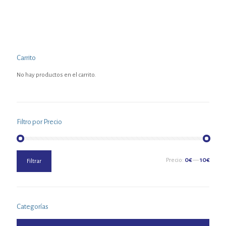
Carrito
No hay productos en el carrito.
Filtro por Precio
Precio
Precio
Precio:
0€
—
10€
Filtrar
mínimo
máximo
Categorías