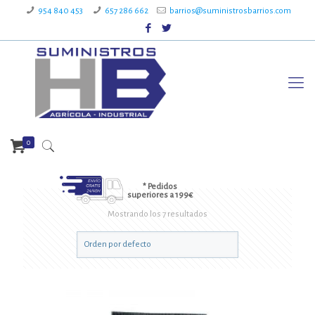
954 840 453
657 286 662
barrios@suministrosbarrios.com
0
* Pedidos
superiores a 199€
Mostrando los 7 resultados