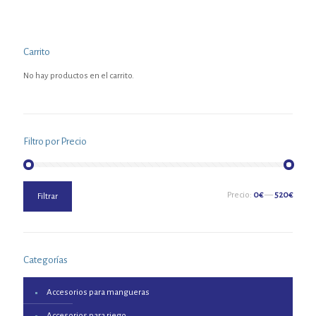
Carrito
No hay productos en el carrito.
Filtro por Precio
Precio
Precio
Precio:
0€
—
520€
Filtrar
mínimo
máximo
Categorías
Accesorios para mangueras
Accesorios para riego