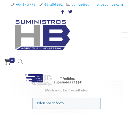
954 840 453
657 286 662
barrios@suministrosbarrios.com
0
* Pedidos
superiores a 199€
Mostrando los 6 resultados