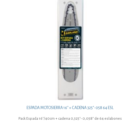
ESPADA MOTOSIERRA 16″ + CADENA 325″-058 64 ESL
Pack Espada 16″/40cm + cadena 0,325″- 0,058″ de 64 eslabones