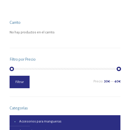
Carrito
No hay productos en el carrito.
Filtro por Precio
Precio
Precio
Precio:
30€
—
40€
Filtrar
mínimo
máximo
Categorías
Accesorios para mangueras