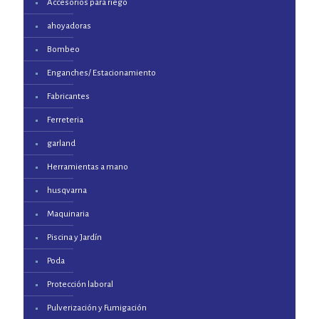
Accesorios para riego
ahoyadoras
Bombeo
Enganches/ Estacionamiento
Fabricantes
Ferreteria
garland
Herramientas a mano
husqvarna
Maquinaria
Piscina y Jardín
Poda
Protección laboral
Pulverización y Fumigación