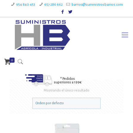
954 840 453
657 286 662
barrios@suministrosbarrios.com
0
* Pedidos
superiores a 199€
Mostrando el único resultado