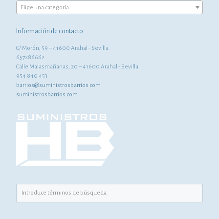
Elige una categoría
Información de contacto
C/ Morón, 59 – 41600 Arahal - Sevilla
657286662
Calle Malasmañanas, 20 – 41600 Arahal - Sevilla
954 840 453
barrios@suministrosbarrios.com
suministrosbarrios.com