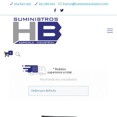
954 840 453
657 286 662
barrios@suministrosbarrios.com
0
* Pedidos
superiores a 199€
Mostrando los 7 resultados