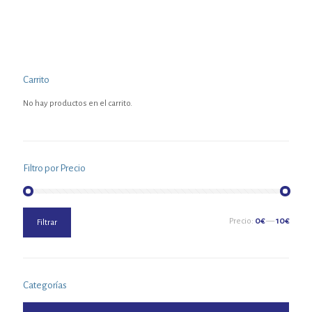
Carrito
No hay productos en el carrito.
Filtro por Precio
Precio
Precio
Precio:
0€
—
10€
Filtrar
mínimo
máximo
Categorías