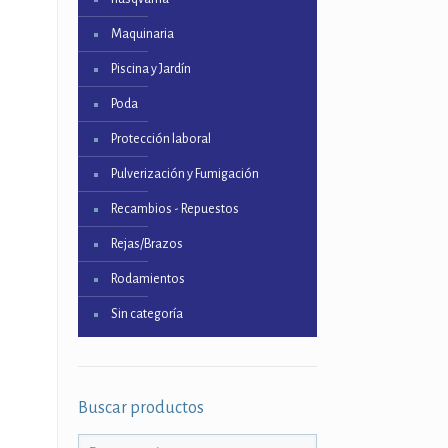
Maquinaria
Piscina y Jardín
Poda
Protección laboral
Pulverización y Fumigación
Recambios - Repuestos
Rejas/Brazos
Rodamientos
Sin categoría
Buscar productos