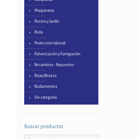
Maquinaria
Piscina y Jardín
Poda
Protección laboral
Pulverización y Fumigación
Recambios - Repuestos
Rejas/Brazos
Rodamientos
Sin categoría
Buscar productos