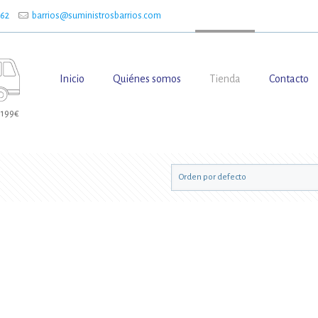
662
barrios@suministrosbarrios.com
Inicio
Quiénes somos
Tienda
Contacto
 199€