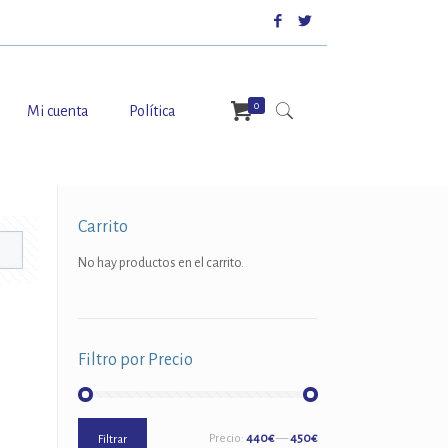
0
Mi cuenta
Política
Carrito
No hay productos en el carrito.
Filtro por Precio
Precio
Precio
Precio:
440€
—
450€
Filtrar