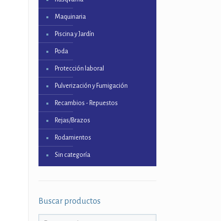
Maquinaria
Piscina y Jardín
Poda
Protección laboral
Pulverización y Fumigación
Recambios - Repuestos
Rejas/Brazos
Rodamientos
Sin categoría
Buscar productos