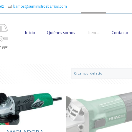
662
barrios@suministrosbarrios.com
Inicio
Quiénes somos
Tienda
Contacto
 199€