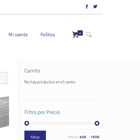
0
Mi cuenta
Política
Carrito
No hay productos en el carrito.
Filtro por Precio
Precio
Precio
Precio:
40€
—
160€
Filtrar