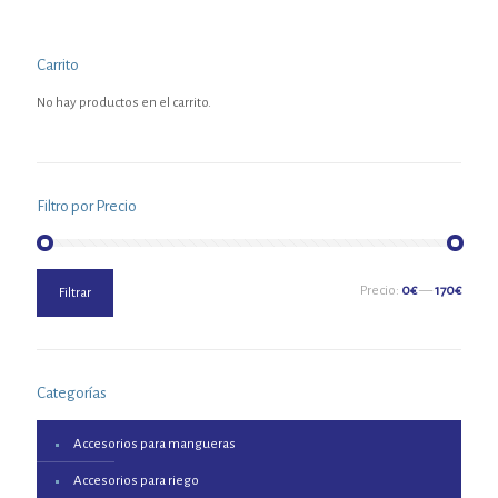
Carrito
No hay productos en el carrito.
Filtro por Precio
Precio
Precio
Precio:
0€
—
170€
Filtrar
mínimo
máximo
Categorías
Accesorios para mangueras
Accesorios para riego