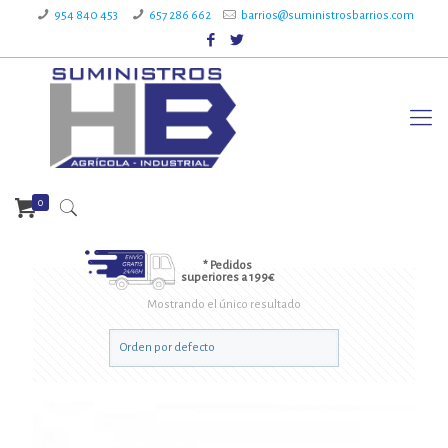
954 840 453
657 286 662
barrios@suministrosbarrios.com
0
* Pedidos
superiores a 199€
Mostrando el único resultado