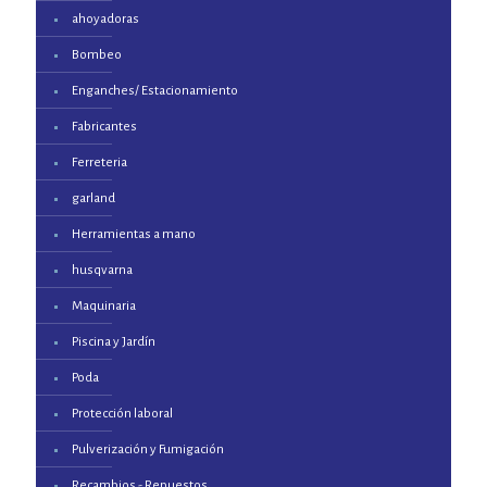
ahoyadoras
Bombeo
Enganches/ Estacionamiento
Fabricantes
Ferreteria
garland
Herramientas a mano
husqvarna
Maquinaria
Piscina y Jardín
Poda
Protección laboral
Pulverización y Fumigación
Recambios - Repuestos