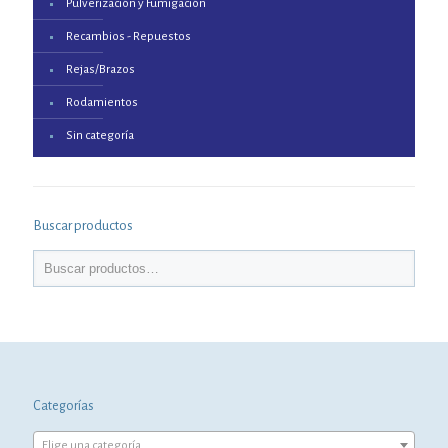
Pulverización y Fumigación
Recambios - Repuestos
Rejas/Brazos
Rodamientos
Sin categoría
Buscar productos
Categorías
Elige una categoría