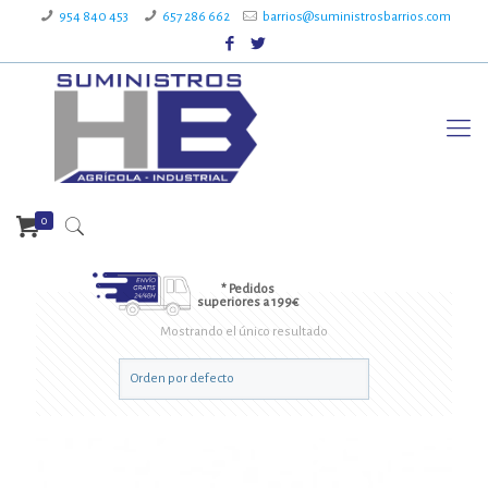
954 840 453
657 286 662
barrios@suministrosbarrios.com
0
* Pedidos
superiores a 199€
Mostrando el único resultado