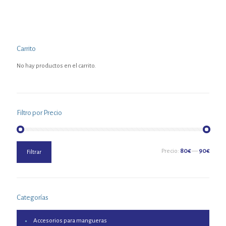
Carrito
No hay productos en el carrito.
Filtro por Precio
Precio
Precio
Precio:
80€
—
90€
Filtrar
mínimo
máximo
Categorías
Accesorios para mangueras