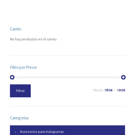
Carrito
No hay productos en el carrito.
Filtro por Precio
Precio
Precio
Precio:
180€
—
190€
Filtrar
mínimo
máximo
Categorías
Accesorios para mangueras