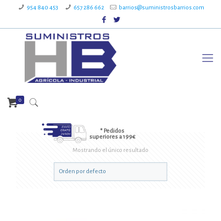
954 840 453
657 286 662
barrios@suministrosbarrios.com
0
* Pedidos
superiores a 199€
Mostrando el único resultado