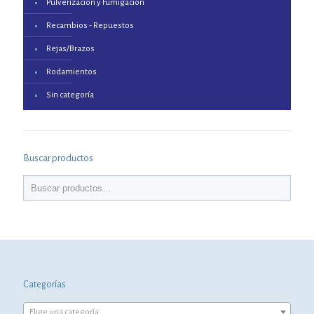
Pulverización y Fumigación
Recambios - Repuestos
Rejas/Brazos
Rodamientos
Sin categoría
Buscar productos
Categorías
Elige una categoría