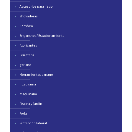
Accesorios para riego
ahoyadoras
Bombeo
Enganches/ Estacionamiento
Fabricantes
Ferreteria
garland
Herramientas a mano
husqvarna
Maquinaria
Piscina y Jardín
Poda
Protección laboral