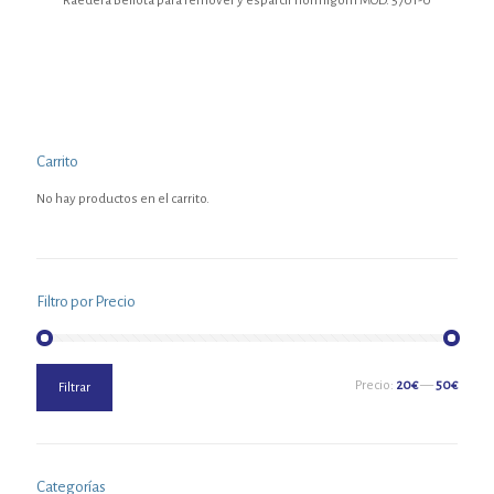
Raedera Bellota para remover y esparcir hormigóm MOD. 5701-0
Carrito
No hay productos en el carrito.
Filtro por Precio
Precio
Precio
Precio:
20€
—
50€
Filtrar
mínimo
máximo
Categorías