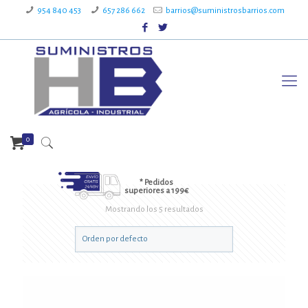
954 840 453
657 286 662
barrios@suministrosbarrios.com
0
* Pedidos
superiores a 199€
Mostrando los 5 resultados