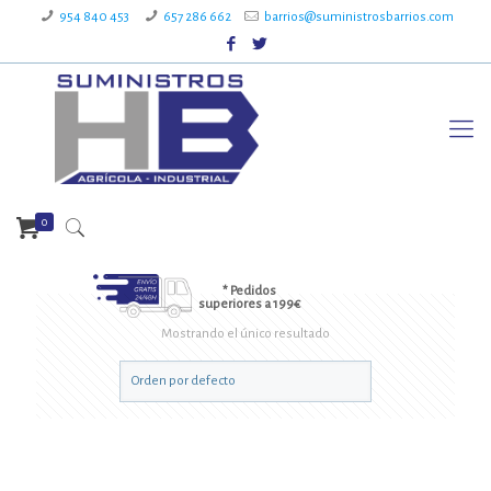
954 840 453
657 286 662
barrios@suministrosbarrios.com
0
* Pedidos
superiores a 199€
Mostrando el único resultado