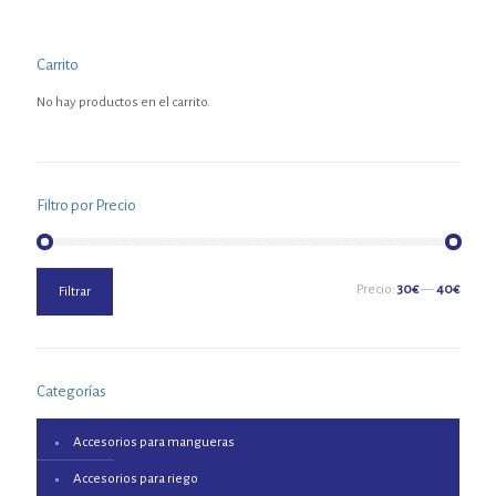
Carrito
No hay productos en el carrito.
Filtro por Precio
Precio
Precio
Precio:
30€
—
40€
Filtrar
mínimo
máximo
Categorías
Accesorios para mangueras
Accesorios para riego