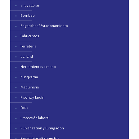
ahoyadoras
Bombeo
Enganches/ Estacionamiento
Fabricantes
Ferreteria
garland
Herramientas a mano
husqvarna
Maquinaria
Piscina y Jardín
Poda
Protección laboral
Pulverización y Fumigación
Recambios - Repuestos