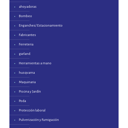
ahoyadoras
Bombeo
Enganches/ Estacionamiento
Fabricantes
Ferreteria
garland
Herramientas a mano
husqvarna
Maquinaria
Piscina y Jardín
Poda
Protección laboral
Pulverización y Fumigación