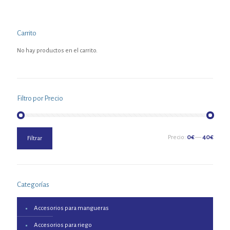
Carrito
No hay productos en el carrito.
Filtro por Precio
Precio
Precio
Precio:
0€
—
40€
Filtrar
mínimo
máximo
Categorías
Accesorios para mangueras
Accesorios para riego