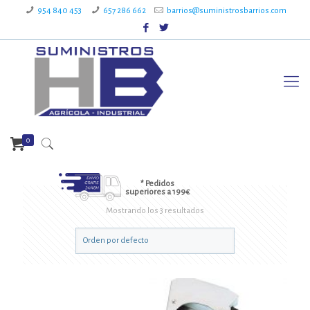
954 840 453
657 286 662
barrios@suministrosbarrios.com
0
* Pedidos
superiores a 199€
Mostrando los 3 resultados