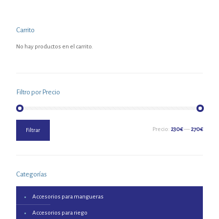
Carrito
No hay productos en el carrito.
Filtro por Precio
Precio
Precio
Precio:
230€
—
270€
Filtrar
mínimo
máximo
Categorías
Accesorios para mangueras
Accesorios para riego