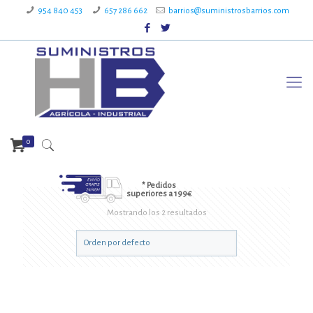
954 840 453
657 286 662
barrios@suministrosbarrios.com
0
* Pedidos
superiores a 199€
Mostrando los 2 resultados