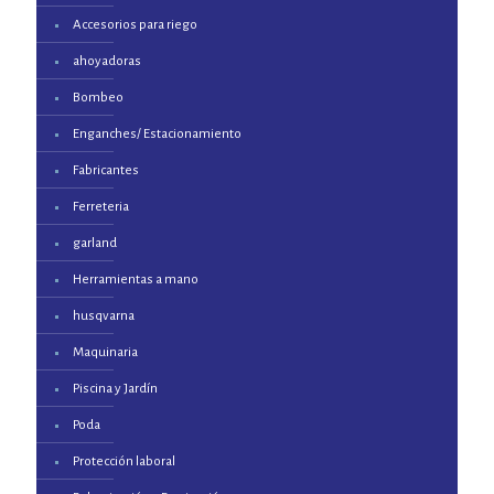
Accesorios para riego
ahoyadoras
Bombeo
Enganches/ Estacionamiento
Fabricantes
Ferreteria
garland
Herramientas a mano
husqvarna
Maquinaria
Piscina y Jardín
Poda
Protección laboral