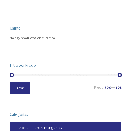
Carrito
No hay productos en el carrito.
Filtro por Precio
Precio
Precio
Precio:
30€
—
40€
Filtrar
mínimo
máximo
Categorías
Accesorios para mangueras