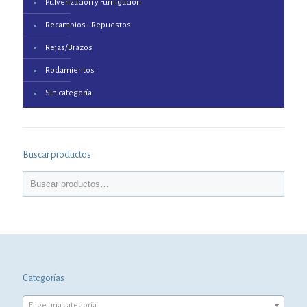
Pulverización y Fumigación
Recambios - Repuestos
Rejas/Brazos
Rodamientos
Sin categoría
Buscar productos
Categorías
Elige una categoría