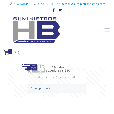
954 840 453
657 286 662
barrios@suministrosbarrios.com
0
* Pedidos
superiores a 199€
Mostrando el único resultado