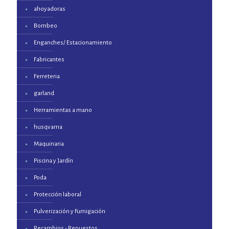
ahoyadoras
Bombeo
Enganches/ Estacionamiento
Fabricantes
Ferreteria
garland
Herramientas a mano
husqvarna
Maquinaria
Piscina y Jardín
Poda
Protección laboral
Pulverización y Fumigación
Recambios - Repuestos