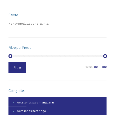
Carrito
No hay productos en el carrito.
Filtro por Precio
Precio
Precio
Precio:
0€
—
10€
Filtrar
mínimo
máximo
Categorías
Accesorios para mangueras
Accesorios para riego