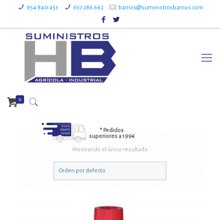
954 840 453
657 286 662
barrios@suministrosbarrios.com
0
* Pedidos
superiores a 199€
Mostrando el único resultado