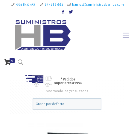
954 840 453
657 286 662
barrios@suministrosbarrios.com
0
* Pedidos
superiores a 199€
Mostrando los 7 resultados