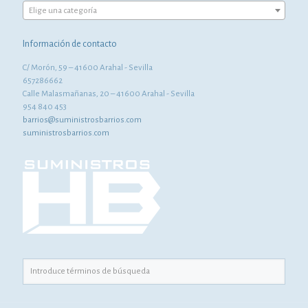
Elige una categoría
Información de contacto
C/ Morón, 59 – 41600 Arahal - Sevilla
657286662
Calle Malasmañanas, 20 – 41600 Arahal - Sevilla
954 840 453
barrios@suministrosbarrios.com
suministrosbarrios.com