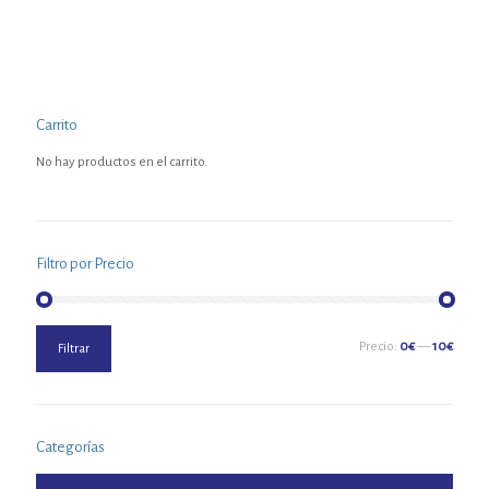
Carrito
No hay productos en el carrito.
Filtro por Precio
Precio
Precio
Precio:
0€
—
10€
Filtrar
mínimo
máximo
Categorías