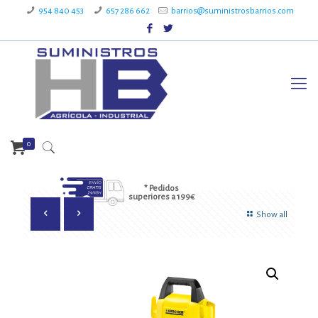
954 840 453
657 286 662
barrios@suministrosbarrios.com
0
* Pedidos
superiores a 199€
Show all