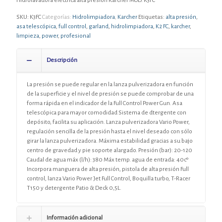
Hidrolavadora eléctrica alta presión Karcher MOD. K3FC
SKU:
K3FC
Categorías:
Hidrolimpiadora
,
Karcher
Etiquetas:
alta presión
,
asa telescópica
,
full control
,
garland
,
hidrolimpiadora
,
K2 FC
,
karcher
,
limpieza
,
power
,
profesional
Descripción
La presión se puede regular en la lanza pulverizadora en función
de la superficie y el nivel de presión se puede comprobar de una
forma rápida en el indicador de la Full Control Power Gun. Asa
telescópica para mayor comodidad Sistema de dtergente con
depósito, facilita su aplicación. Lanza pulverizadora Vario Power,
regulación sencilla de la presión hasta el nivel deseado con sólo
girar la lanza pulverizadora. Máxima estabilidad gracias a su bajo
centro de gravedad y pie soporte alargado. Presión (bar): 20-120
Caudal de agua máx (l/h): 380 Máx temp. agua de entrada: 40cº
Incorpora manguera de alta presión, pistola de alta presión Full
control, lanza Vario Power Jet Full Control, Boquilla turbo, T-Racer
T150 y detergente Patio & Deck 0,5L.
Información adicional