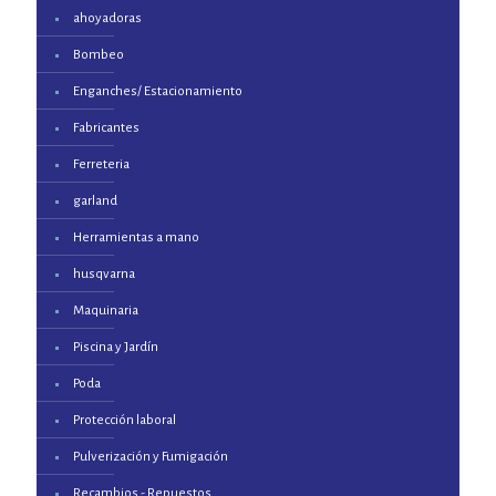
ahoyadoras
Bombeo
Enganches/ Estacionamiento
Fabricantes
Ferreteria
garland
Herramientas a mano
husqvarna
Maquinaria
Piscina y Jardín
Poda
Protección laboral
Pulverización y Fumigación
Recambios - Repuestos