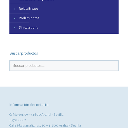
Rejas/Brazos
Rodamientos
Sin categoría
Buscar productos
Información de contacto
C/ Morón, 59 – 41600 Arahal - Sevilla
657286662
Calle Malasmañanas, 20 – 41600 Arahal - Sevilla