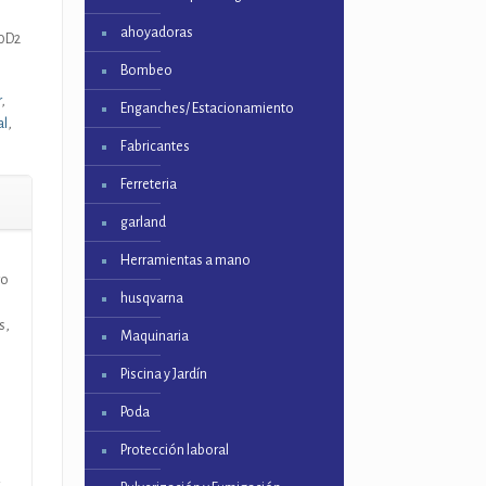
ahoyadoras
10D2
Bombeo
r
,
Enganches/ Estacionamiento
al
,
Fabricantes
Ferreteria
garland
Herramientas a mano
ro
husqvarna
s,
Maquinaria
Piscina y Jardín
Poda
Protección laboral