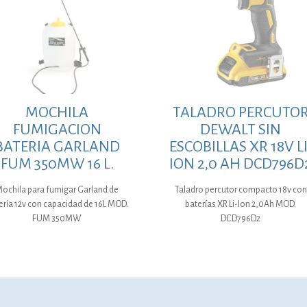
MOCHILA
TALADRO PERCUTO
FUMIGACION
DEWALT SIN
BATERIA GARLAND
ESCOBILLAS XR 18V LI
FUM 350MW 16 L.
ION 2,0 AH DCD796D
ochila para fumigar Garland de
Taladro percutor compacto 18v con
ería 12v con capacidad de 16L MOD.
baterías XR Li-Ion 2,0Ah MOD.
FUM 350MW
DCD796D2