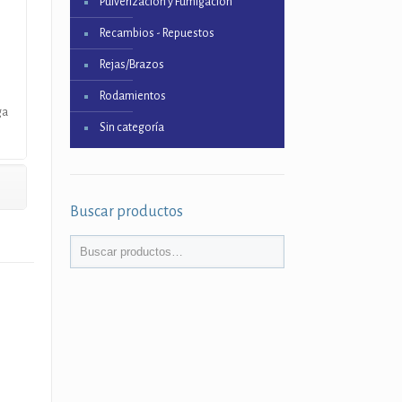
Pulverización y Fumigación
Recambios - Repuestos
Rejas/Brazos
Rodamientos
ga
Sin categoría
Buscar productos