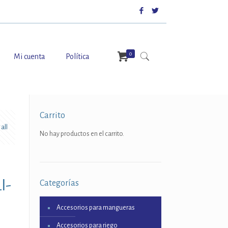
0
Mi cuenta
Política
Carrito
all
No hay productos en el carrito.
I-
Categorías
Accesorios para mangueras
Accesorios para riego