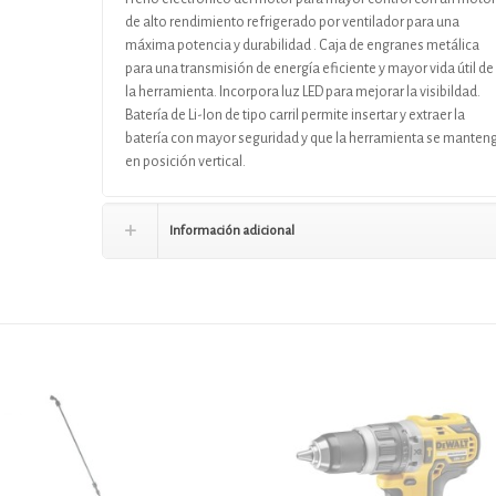
de alto rendimiento refrigerado por ventilador para una
máxima potencia y durabilidad . Caja de engranes metálica
para una transmisión de energía eficiente y mayor vida útil de
la herramienta. Incorpora luz LED para mejorar la visibildad.
Batería de Li-Ion de tipo carril permite insertar y extraer la
batería con mayor seguridad y que la herramienta se manten
en posición vertical.
Información adicional