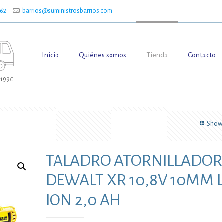
662
barrios@suministrosbarrios.com
Inicio
Quiénes somos
Tienda
Contacto
 199€
Show 
TALADRO ATORNILLADOR
DEWALT XR 10,8V 10MM L
ION 2,0 AH