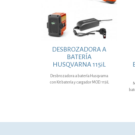
DESBROZADORA A
BATERÍA
HUSQVARNA 115iL
Desbrozadora a batería Husqvarna
con Kit batería y cargador MOD. 115iL
M
bat