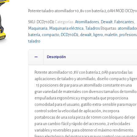
Potente taladro atornillador 10,8v con batería 2,0AH MOD. DCD7
SKU:
DCD710D2
Categorías:
Atornilladores
,
Dewalt
,
Fabricantes
,
Maquinaria
,
Maquinaria eléctrica
,
Taladros
Etiquetas:
atornillado
batería
,
compacto
,
DCD710D2
,
dewalt
,
ligero
,
maletín
,
profesion
taladro
Descripción
Potente atornillador 10,8V con batería 2,0Ah para todas las
aplicaciones de taladro y atornillado, diseño compacto y lige
. 15 posiciones de par para un atornillado constante en una
gran variedad de materiales con diversos tamaños de tornillo
empuñadura ergonómica y engomada que proporciona
comodidad para el usuario, gatillo extra-sensible para mayor
control sobre la velocidad de aplicación, incorpora
portabrocas de una sola pieza de 10mm con bloqueo del eje
para un cambio fácil y rápido del accesorio, 2 velocidades
variables y reversibles para obtener el máximo rendimiento.
Freno electrónico del motor para mayor control con un motor