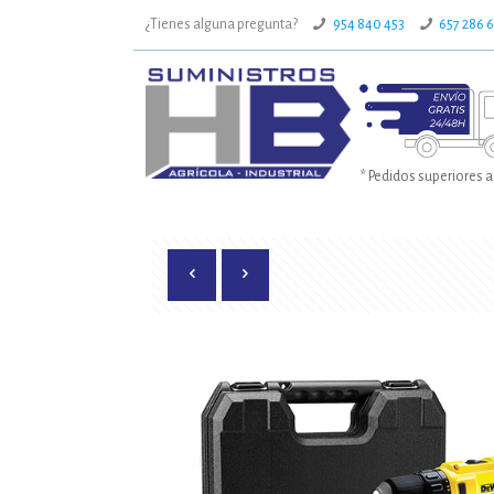
¿Tienes alguna pregunta?
954 840 453
657 286 
* Pedidos superiores a