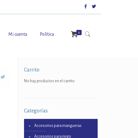
0
Mi cuenta
Política
Carrito
all
No hay productos en el carrito.
Categorías
Accesorios para mangueras
Accesorios para riego