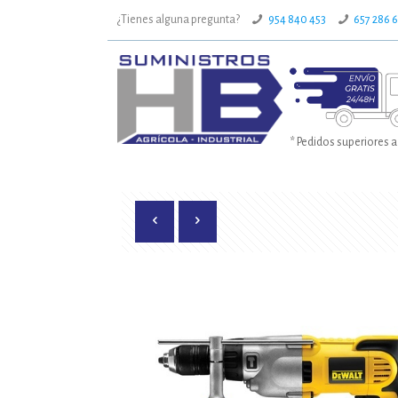
¿Tienes alguna pregunta?
954 840 453
657 286 
* Pedidos superiores a