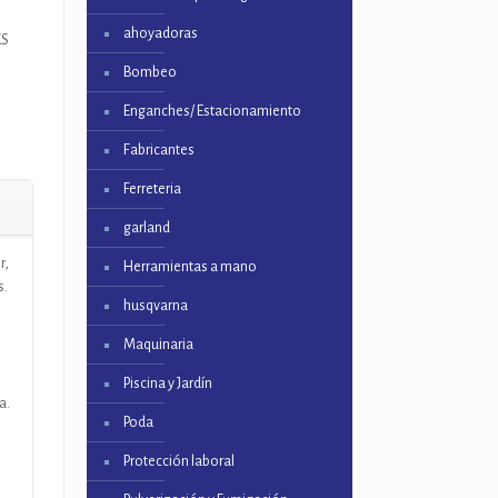
ahoyadoras
KS
Bombeo
Enganches/ Estacionamiento
Fabricantes
Ferreteria
garland
r,
Herramientas a mano
s.
husqvarna
Maquinaria
Piscina y Jardín
a.
Poda
Protección laboral