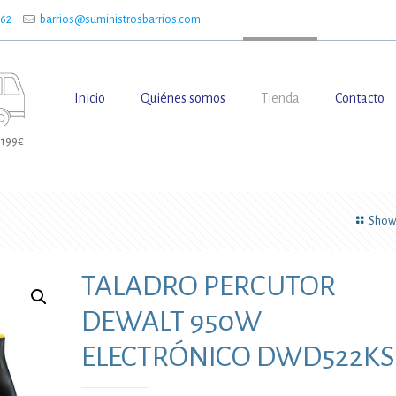
662
barrios@suministrosbarrios.com
Inicio
Quiénes somos
Tienda
Contacto
 199€
Show 
TALADRO PERCUTOR
DEWALT 950W
ELECTRÓNICO DWD522KS