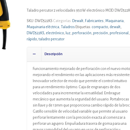
Taladro percutor 2 velocidades 950W electrónico MOD. DWD522
SKU:
DWD522KS
Categorías:
Dewalt
,
Fabricantes
,
Maquinaria
,
Maquinaria eléctrica
,
Taladros
Etiquetas:
compacto
,
dewalt
,
DWD522KS
,
electrónico
,
luz
,
perforación
,
precisión
,
profesional
,
rápido
,
taladro percutor
Descripción
Funcionamiento mejorado de perforación con el nuevo moto
mejorando el rendimiento en las aplicaciones más resistente
Innovador selector de modo que permite el control intuitivo
para un rendimiento óptimo. Caja de engranajes de dos
velocidades para incrementar la versatilidad. Embrague
mecánico que aumenta la seguridad del usuario. Portabrocas
sin llave y de 13mm que proporciona cambio rápido de la broc
Gatillo sensible de velocidad variable que permite al usuario
perforar lentamente con la precisión exacta al comenzar a
perforar un agujero. Empuñadura trasera de goma para una
mayor comodidad del usuario en usos de perforación y