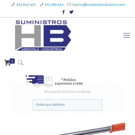
954 840 453
657 286 662
barrios@suministrosbarrios.com
0
* Pedidos
superiores a 199€
Mostrando el único resultado