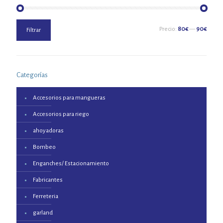
Precio
Precio
Precio:
80€
—
90€
Filtrar
mínimo
máximo
Categorías
Accesorios para mangueras
Accesorios para riego
ahoyadoras
Bombeo
Enganches/ Estacionamiento
Fabricantes
Ferreteria
garland